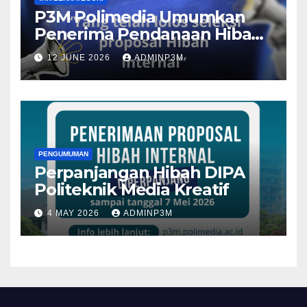
P3M Polimedia Umumkan
Penerima Pendanaan Hibah
Internal Penelitian dan
12 JUNE 2026
ADMINP3M
Pengabdian Tahun 2026
PENGUMUMAN
Perpanjangan Hibah DIPA
Politeknik Media Kreatif
4 MAY 2026
ADMINP3M