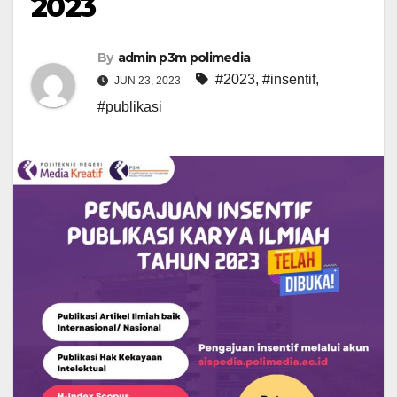
2023
By
admin p3m polimedia
#2023
,
#insentif
,
JUN 23, 2023
#publikasi