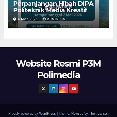
Perpanjangan Hibah DIPA
Politeknik Media Kreatif
4 MAY 2026
ADMINP3M
Website Resmi P3M
Polimedia
Proudly powered by WordPress
|
Theme: Newsup by
Themeansar
.