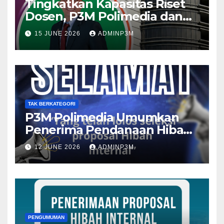
Tingkatkan Kapasitas Riset
Dosen, P3M Polimedia dan
ADAKSI Gelar Webinar Grant
15 JUNE 2026
ADMINP3M
Riset BPDP 2026
TAK BERKATEGORI
P3M Polimedia Umumkan
Penerima Pendanaan Hibah
Internal Penelitian dan
12 JUNE 2026
ADMINP3M
Pengabdian Tahun 2026
PENGUMUMAN