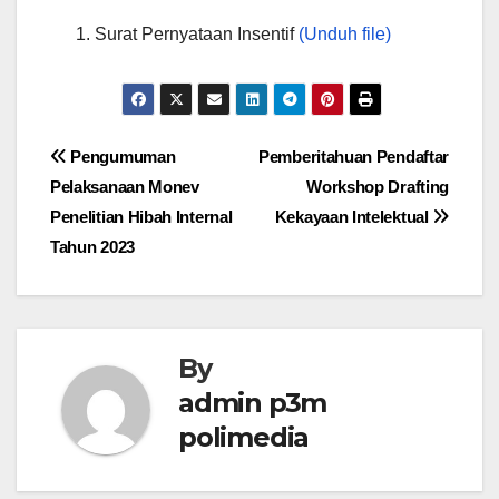
Surat Pernyataan Insentif
(Unduh file)
Post
Pengumuman
Pemberitahuan Pendaftar
Pelaksanaan Monev
Workshop Drafting
navigation
Penelitian Hibah Internal
Kekayaan Intelektual
Tahun 2023
By
admin p3m
polimedia